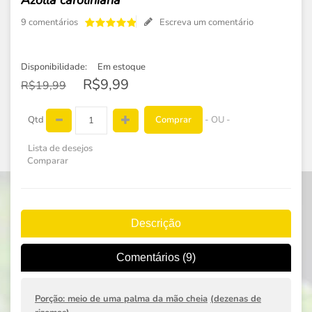
Azolla caroliniana
9 comentários
Escreva um comentário
Disponibilidade:
Em estoque
R$9,99
R$19,99
Comprar
Qtd
- OU -
Lista de desejos
Comparar
Descrição
Comentários (9)
Porção: meio de uma palma da mão cheia
(
dezenas de