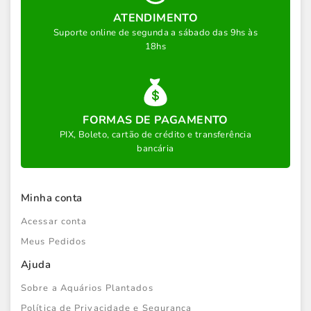
ATENDIMENTO
Suporte online de segunda a sábado das 9hs às
18hs
FORMAS DE PAGAMENTO
PIX, Boleto, cartão de crédito e transferência
bancária
Minha conta
Acessar conta
Meus Pedidos
Ajuda
Sobre a Aquários Plantados
Política de Privacidade e Segurança