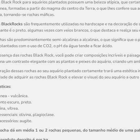
 Black Rock para aquários plantados possuem uma beleza atípica, que certam
nea, formadas a partir do magma do centro da Terra, o que lhes confere sua
, tornando-se rochas máficas.
s
BlackRocks
são frequentemente utilizadas no hardscape e na decoração de a
nte é o preto, algumas vezes com veios brancos, o que destaca e realça seu e
has são predominantemente semi-alcalinas a alcalinas, o que significa que o 
plantados com o uso de CO2, o pH da água tende a ficar ácido.
sença das rochas Black Rock, você pode criar composições incríveis e paisag
na um contraste elegante com as plantas e peixes do aquário, criando um am
ração dessas rochas ao seu aquário plantado certamente trará uma estética i
ade de adquirir as rochas Black Rock e elevar o visual do seu aquário a outro n
sticas:
gnea - vulcânica.
ento escuro, preto.
ina, vítrea.
ssenciais: olivina, plagioclase.
acessórios: augite.
rocha dá em média 1 ou 2 rochas pequenas, do tamanho médio de uma p
produto descrito é por kg.