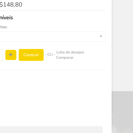
$148,80
níveis
chas:
-
Lista de desejos
- OU -
Comprar
Comparar