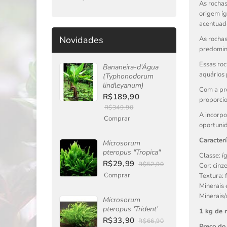
As rochas
origem íg
acentuada
Novidades
As rocha
predomina
Essas roc
Bananeira-d’Água
aquários 
(Typhonodorum
lindleyanum)
Com a pre
R$189,90
proporcio
R$349,90
A incorpo
Comprar
oportunid
Caracterí
Microsorum
pteropus "Tropica"
Classe: í
R$29,99
R$52,90
Cor: cinz
Comprar
Textura: f
Minerais e
Minerais/
Microsorum
pteropus ‘Trident’
1 kg de 
R$33,90
R$66,90
Preço do 