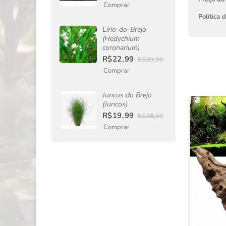
Comprar
Política 
Lírio-do-Brejo
(Hedychium
coronarium)
R$22,99
R$69,99
Comprar
Juncus do Brejo
(Juncos)
R$19,99
R$58,99
Comprar