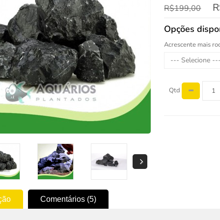
R
R$199,00
Opções dispo
Acrescente mais ro
--- Selecione --
Qtd
ção
Comentários (5)