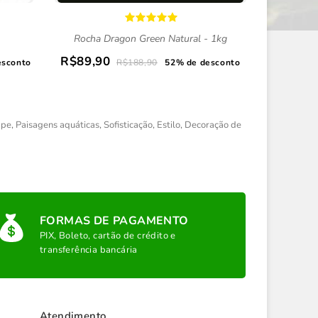
Rocha Dragon Green Natural - 1kg
Kit CO2 4,
R$89,90
R$1.5
esconto
R$188,90
52% de desconto
ape
,
Paisagens aquáticas
,
Sofisticação
,
Estilo
,
Decoração de
FORMAS DE PAGAMENTO
PIX, Boleto, cartão de crédito e
transferência bancária
Atendimento