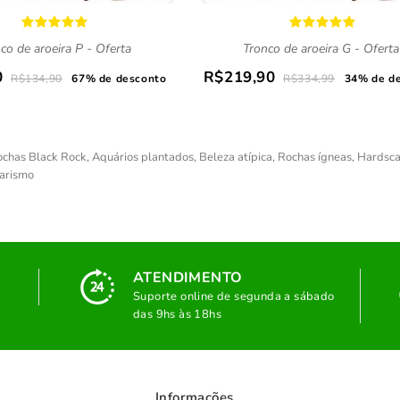
co de aroeira P - Oferta
Tronco de aroeira G - Oferta
0
R$219,90
R$134,90
67% de desconto
R$334,99
34% de d
chas Black Rock
,
Aquários plantados
,
Beleza atípica
,
Rochas ígneas
,
Hardsc
arismo
ATENDIMENTO
Suporte online de segunda a sábado
das 9hs às 18hs
Informações