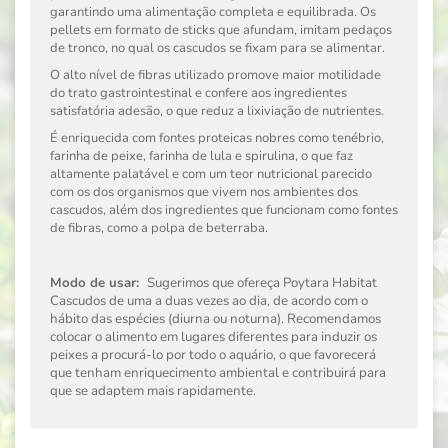
garantindo uma alimentação completa e equilibrada. Os
pellets em formato de sticks que afundam, imitam pedaços
de tronco, no qual os cascudos se fixam para se alimentar.
O alto ní­vel de fibras utilizado promove maior motilidade
do trato gastrointestinal e confere aos ingredientes
satisfatória adesão, o que reduz a lixiviação de nutrientes.
É enriquecida com fontes proteicas nobres como tenébrio,
farinha de peixe, farinha de lula e spirulina, o que faz
altamente palatável e com um teor nutricional parecido
com os dos organismos que vivem nos ambientes dos
cascudos, além dos ingredientes que funcionam como fontes
de fibras, como a polpa de beterraba.
Modo de usar:
Sugerimos que ofereça Poytara Habitat
Cascudos de uma a duas vezes ao dia, de acordo com o
hábito das espécies (diurna ou noturna). Recomendamos
colocar o alimento em lugares diferentes para induzir os
peixes a procurá-lo por todo o aquário, o que favorecerá
que tenham enriquecimento ambiental e contribuirá para
que se adaptem mais rapidamente.