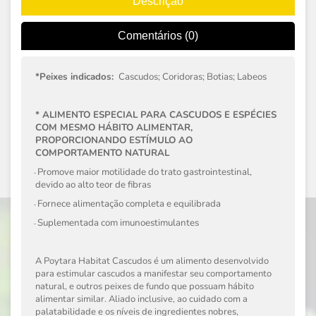
Descrição
Comentários (0)
*Peixes indicados:
Cascudos; Coridoras; Botias; Labeos
* ALIMENTO ESPECIAL PARA CASCUDOS E ESPÉCIES
COM MESMO HÁBITO ALIMENTAR,
PROPORCIONANDO ESTÍMULO AO
COMPORTAMENTO NATURAL
Promove maior motilidade do trato gastrointestinal,
·
-
devido ao alto teor de fibras
Fornece alimentação completa e equilibrada
·
-
Suplementada com imunoestimulantes
·
-
A Poytara Habitat Cascudos é um alimento desenvolvido
para estimular cascudos a manifestar seu comportamento
natural, e outros peixes de fundo que possuam hábito
alimentar similar. Aliado inclusive, ao cuidado com a
palatabilidade e os ní­veis de ingredientes nobres,