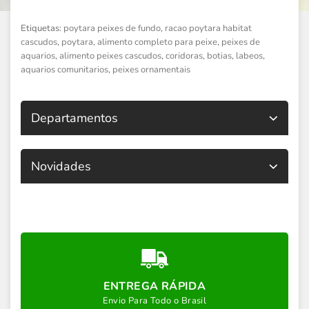
Etiquetas:
poytara peixes de fundo
,
racao poytara habitat
cascudos
,
poytara
,
alimento completo para peixe
,
peixes de
aquarios
,
alimento peixes cascudos
,
coridoras
,
botias
,
labeos
,
aquarios comunitarios
,
peixes ornamentais
Departamentos
Novidades
ENTREGA RÁPIDA
Envio Para Todo o Brasil