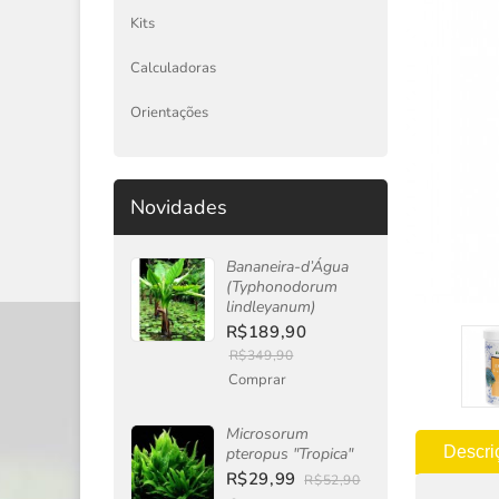
Kits
Calculadoras
Orientações
Novidades
Bananeira-d’Água
(Typhonodorum
lindleyanum)
R$189,90
R$349,90
Comprar
Microsorum
Descri
pteropus "Tropica"
R$29,99
R$52,90