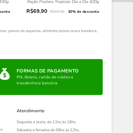
 100g
Ração Poytara Tropicais Dia a Dia 420g
Ração Po
R$69,90
R$26,
conto
R$99,90
30% de desconto
eixe
,
peixes de aquarios
,
alimento peixes acara bandeira
,
FORMAS DE PAGAMENTO
PIX, Boleto, cartão de crédito e
transferência bancária
Atendimento
Segunda a sexta, de 11hs às 18hs.
us
Sábados e feriados de 08hs às 12hs.