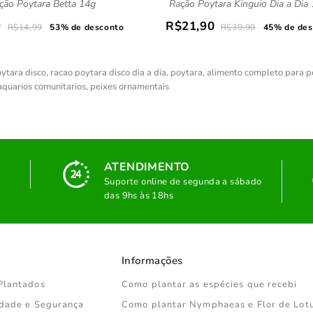
ção Poytara Betta 14g
Ração Poytara Kinguio Dia a Dia
9
R$21,90
R$14,99
53% de desconto
R$39,90
45% de des
ytara disco
,
racao poytara disco dia a dia
,
poytara
,
alimento completo para p
aquarios comunitarios
,
peixes ornamentais
ATENDIMENTO
Suporte online de segunda a sábado
das 9hs às 18hs
Informações
Plantados
Como plantar as espécies que recebi
cidade e Segurança
Como plantar Nymphaeas e Flor de Lot