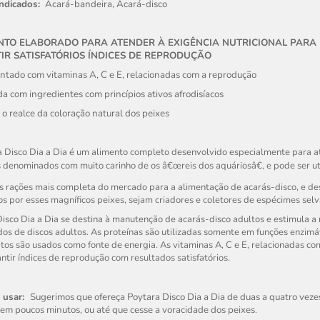
indicados:
Acará-bandeira, Acará-disco
ENTO ELABORADO PARA ATENDER À EXIGÊNCIA NUTRICIONAL PARA
IR SATISFATÓRIOS ÍNDICES DE REPRODUÇÃO
tado com vitaminas A, C e E, relacionadas com a reprodução
a com ingredientes com princípios ativos afrodisíacos
o realce da coloração natural dos peixes
 Disco Dia a Dia é um alimento completo desenvolvido especialmente para at
 denominados com muito carinho de os â€œreis dos aquáriosâ€, e pode ser ut
s rações mais completa do mercado para a alimentação de acarás-disco, e d
os por esses magníficos peixes, sejam criadores e coletores de espécimes sel
isco Dia a Dia se destina à manutenção de acarás-disco adultos e estimula a
os de discos adultos. As proteínas são utilizadas somente em funções enzimáti
tos são usados como fonte de energia. As vitaminas A, C e E, relacionadas co
ntir índices de reprodução com resultados satisfatórios.
 usar:
Sugerimos que ofereça Poytara Disco Dia a Dia de duas a quatro veze
m poucos minutos, ou até que cesse a voracidade dos peixes.