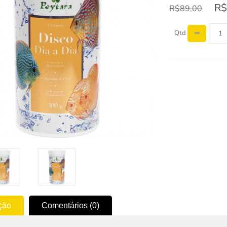
R$
R$89,00
Qtd
ção
Comentários (0)