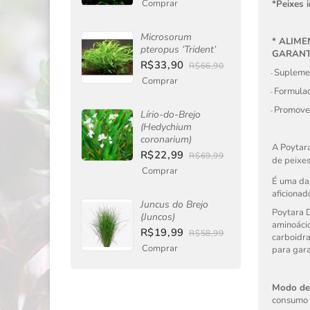
Comprar
*Peixes 
Microsorum
* ALIM
pteropus ‘Trident’
GARANT
R$33,90
R$66,90
Suplemen
·
-
Comprar
Formulad
·
-
Promove 
·
-
Lírio-do-Brejo
(Hedychium
coronarium)
A Poytara
R$22,99
R$69,99
de peixes
Comprar
É uma da
aficionad
Juncus do Brejo
Poytara D
(Juncos)
aminoácid
R$19,99
R$58,99
carboidra
Comprar
para gara
Modo de
consumo e