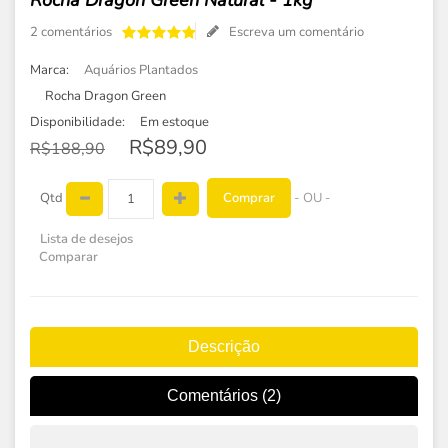
Rocha Dragon Green Natural - 1kg
2 comentários
Escreva um comentário
Marca:
Aquários Plantados
Rocha Dragon Green
Disponibilidade:
Em estoque
R$89,90
R$188,90
Comprar
Qtd
- OU -
Lista de desejos
Comparar
Descrição
Comentários (2)