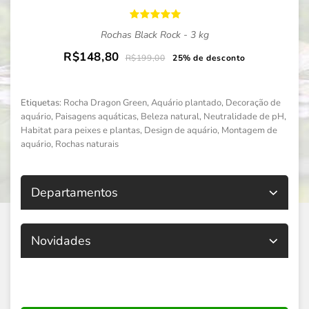
Rochas Black Rock - 3 kg
R$148,80
R$199,00
25% de desconto
Etiquetas:
Rocha Dragon Green
,
Aquário plantado
,
Decoração de
aquário
,
Paisagens aquáticas
,
Beleza natural
,
Neutralidade de pH
,
Habitat para peixes e plantas
,
Design de aquário
,
Montagem de
aquário
,
Rochas naturais
Departamentos
Novidades