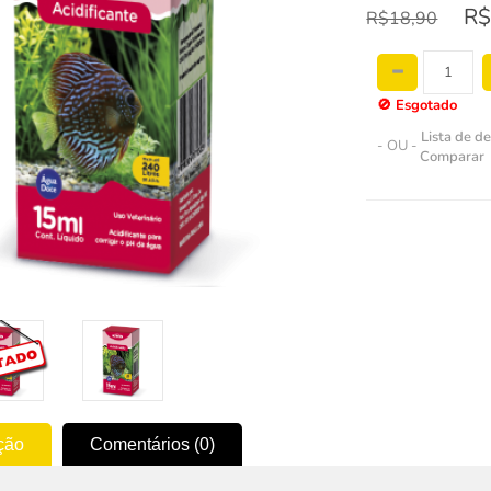
R$
R$18,90
🚫
Esgotado
Lista de d
- OU -
Comparar
ção
Comentários (0)