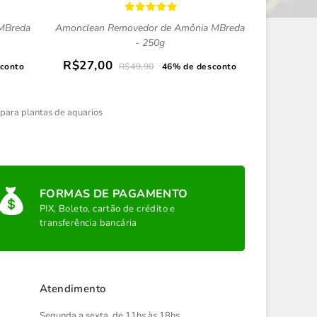
 MBreda
Amonclean Removedor de Amônia MBreda
- 250g
R$27,00
conto
R$49,90
46% de desconto
e para plantas de aquarios
FORMAS DE PAGAMENTO
PIX, Boleto, cartão de crédito e
transferência bancária
Atendimento
Segunda a sexta, de 11hs às 18hs.