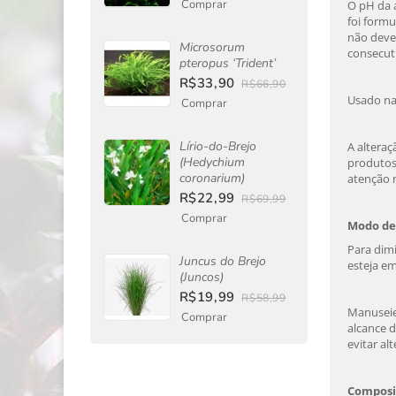
Comprar
O pH da á
foi formu
não dever
Microsorum
consecuti
pteropus ‘Trident’
R$33,90
R$66,90
Usado na 
Comprar
Lírio-do-Brejo
A alteraç
(Hedychium
produtos
coronarium)
atenção n
R$22,99
R$69,99
Comprar
Modo de
Para dimi
Juncus do Brejo
esteja em
(Juncos)
R$19,99
R$58,99
Manuseie
Comprar
alcance d
evitar al
Composi