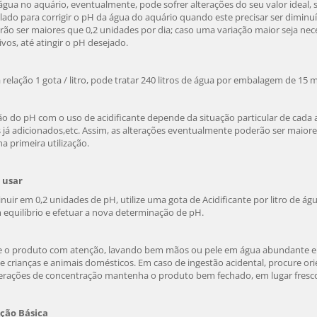
gua no aquário, eventualmente, pode sofrer alterações do seu valor ideal, 
lado para corrigir o pH da água do aquário quando este precisar ser diminuíd
ão ser maiores que 0,2 unidades por dia; caso uma variação maior seja nece
vos, até atingir o pH desejado.
relação 1 gota / litro, pode tratar 240 litros de água por embalagem de 15 m
ão do pH com o uso de acidificante depende da situação particular de cada
 já adicionados,etc. Assim, as alterações eventualmente poderão ser maior
a primeira utilização.
 usar
nuir em 0,2 unidades de pH, utilize uma gota de Acidificante por litro de ág
 equilíbrio e efetuar a nova determinação de pH.
 o produto com atenção, lavando bem mãos ou pele em água abundante em
e crianças e animais domésticos. Em caso de ingestão acidental, procure or
terações de concentração mantenha o produto bem fechado, em lugar fresco, 
ção Básica