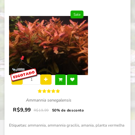
Sale
Ammannia senegalensis
R$9,99
R$19,99
50% de desconto
Etiquetas:
ammannia
,
ammannia gracilis
,
amania
,
planta vermelha