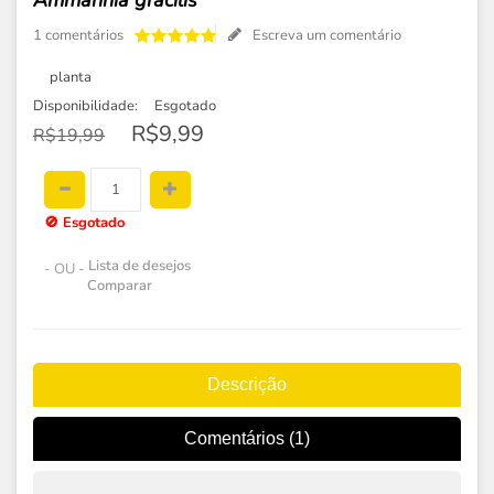
Ammannia gracilis
1 comentários
Escreva um comentário
planta
Disponibilidade:
Esgotado
R$9,99
R$19,99
🚫
Esgotado
Lista de desejos
- OU -
Comparar
Descrição
Comentários (1)