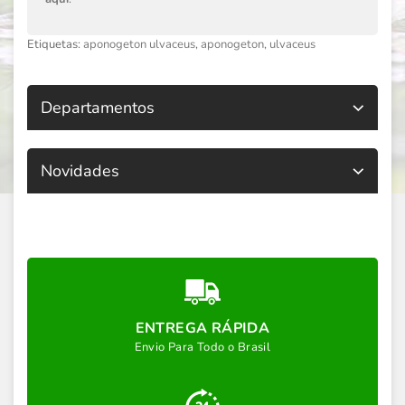
Etiquetas:
aponogeton ulvaceus
,
aponogeton
,
ulvaceus
Departamentos
Novidades
ENTREGA RÁPIDA
Envio Para Todo o Brasil