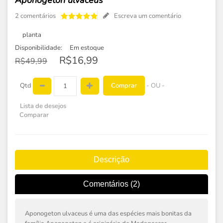
Aponogeton ulvaceus
2 comentários
Escreva um comentário
planta
Disponibilidade:
Em estoque
R$16,99
R$49,99
Comprar
Qtd
- OU -
Lista de desejos
Comparar
Descrição
Comentários (2)
Aponogeton ulvaceus é uma das espécies mais bonitas da