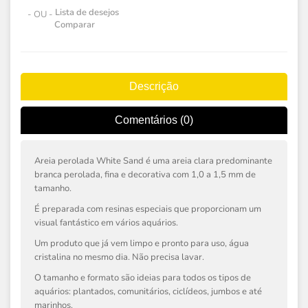
Lista de desejos
- OU -
Comparar
Descrição
Comentários (0)
Areia perolada White Sand é uma areia clara predominante
branca perolada, fina e decorativa com 1,0 a 1,5 mm de
tamanho.
É preparada com resinas especiais que proporcionam um
visual fantástico em vários aquários.
Um produto que já vem limpo e pronto para uso, água
cristalina no mesmo dia. Não precisa lavar.
O tamanho e formato são ideias para todos os tipos de
aquários: plantados, comunitários, ciclídeos, jumbos e até
marinhos.