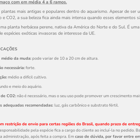
 maço com em média 4 a 6 ramos.
plantas mais antigas e populares dentro do aquarismo. Apesar de ser 
o e CO2, a sua beleza fica ainda mais intensa quando esses elementos s
uma planta herbácea perene, nativa da América do Norte e do Sul. É uma
de espécies exóticas invasoras de interesse da UE.
ICAÇÕES
 médio da muda:
pode variar de 10 a 20 cm de altura.
o necessária:
forte.
ção:
médio a difícil cultivo.
undo e meio do aquário.
 de CO2:
não é necessário, mas o seu uso pode promover um crescimento mais 
es adequadas recomendadas:
luz, gás carbônico e substrato fértil.
m restrição de envio para certas regiões do Brasil, quando prazo de entrega
responsabilidade pela espécie fica a cargo do cliente ao incluí-la no pedido.
a administração, após feita a compra. Em
caso de dúvida, por favor entre e