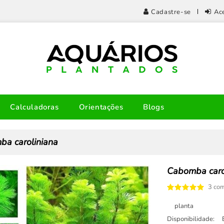
Cadastre-se
Ac
Calculadoras
Orientações
Blogs
a caroliniana
Cabomba caro
3 com
planta
Disponibilidade: