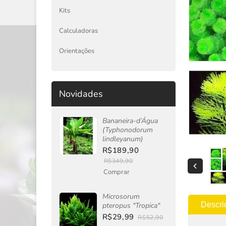
Kits
Calculadoras
Orientações
Novidades
Bananeira-d’Água
(Typhonodorum
lindleyanum)
R$189,90
R$349,90
Comprar
Microsorum
Descri
pteropus "Tropica"
R$29,99
R$52,90