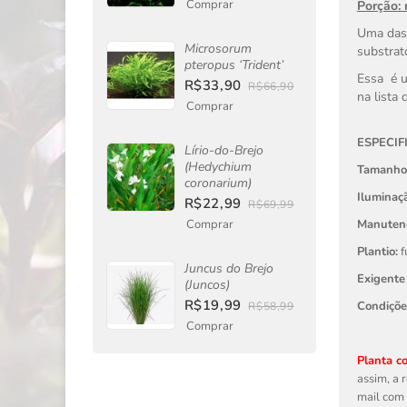
Comprar
Porção:
Uma das 
Microsorum
substrat
pteropus ‘Trident’
Essa
é 
R$33,90
R$66,90
na lista 
Comprar
ESPECIF
Lírio-do-Brejo
(Hedychium
Tamanho
coronarium)
Iluminaçã
R$22,99
R$69,99
Comprar
Manuten
Plantio:
f
Juncus do Brejo
Exigente
(Juncos)
R$19,99
Condiçõ
R$58,99
Comprar
Planta co
assim, a 
mail com 