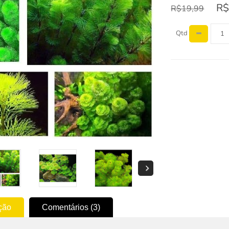
R$
R$19,99
Qtd
ção
Comentários (3)