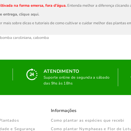
ltivada na forma emersa, fora d'água.
Entenda melhor a diferença clicando
de entrega,
clique aqui
.
r mais sobre dicas e tutoriais de como cultivar e cuidar melhor das plantas 
bomba caroliniana
,
cabomba
ATENDIMENTO
Suporte online de segunda a sábado
das 9hs às 18hs
Informações
Plantados
Como plantar as espécies que recebi
cidade e Segurança
Como plantar Nymphaeas e Flor de Lot