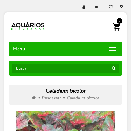
0
Menu
Caladium bicolor
Pesquisar
Caladium bicolor