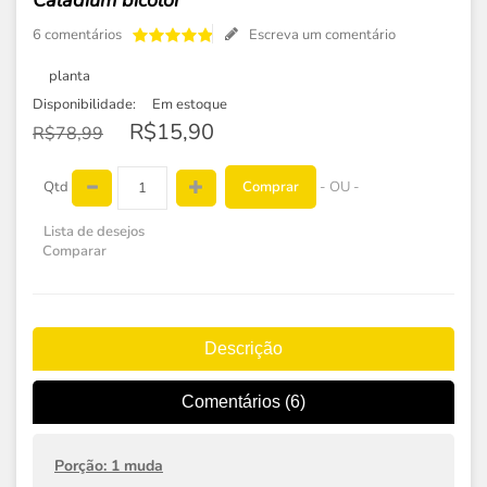
Caladium bicolor
6 comentários
Escreva um comentário
planta
Disponibilidade:
Em estoque
R$15,90
R$78,99
Comprar
Qtd
- OU -
Lista de desejos
Comparar
Descrição
Comentários (6)
Porção: 1 muda