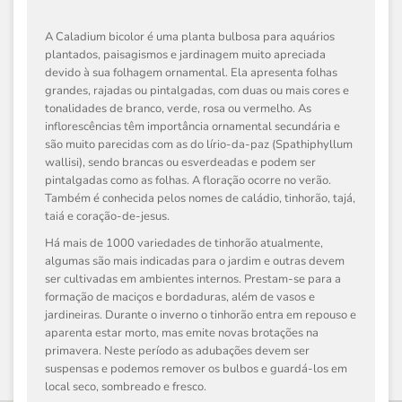
A
Caladium bicolor
é uma planta bulbosa para aquários
plantados, paisagismos e jardinagem muito apreciada
devido à sua folhagem ornamental. Ela apresenta folhas
grandes, rajadas ou pintalgadas, com duas ou mais cores e
tonalidades de branco, verde, rosa ou vermelho. As
inflorescências têm importância ornamental secundária e
são muito parecidas com as do lírio-da-paz (Spathiphyllum
wallisi), sendo brancas ou esverdeadas e podem ser
pintalgadas como as folhas. A floração ocorre no verão.
Também é conhecida pelos nomes de caládio, tinhorão, tajá,
taiá e coração-de-jesus.
Há mais de 1000 variedades de tinhorão atualmente,
algumas são mais indicadas para o jardim e outras devem
ser cultivadas em ambientes internos. Prestam-se para a
formação de maciços e bordaduras, além de vasos e
jardineiras. Durante o inverno o tinhorão entra em repouso e
aparenta estar morto, mas emite novas brotações na
primavera. Neste período as adubações devem ser
suspensas e podemos remover os bulbos e guardá-los em
local seco, sombreado e fresco.