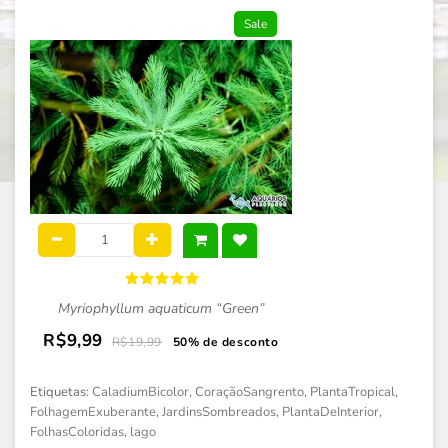
Sale
Myriophyllum aquaticum “Green”
R$9,99
R$19,99
50% de desconto
Etiquetas:
CaladiumBicolor
,
CoraçãoSangrento
,
PlantaTropical
,
FolhagemExuberante
,
JardinsSombreados
,
PlantaDeInterior
,
FolhasColoridas
,
lago