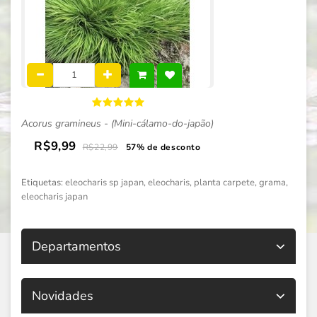
Acorus gramineus - (Mini-cálamo-do-japão)
R$9,99
R$22,99
57% de desconto
Etiquetas:
eleocharis sp japan
,
eleocharis
,
planta carpete
,
grama
,
eleocharis japan
Departamentos
Novidades