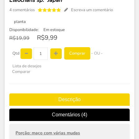
Eleocharis sp. “Japan”
4 comentários
Escreva um comentário
planta
Disponibilidade:
Em estoque
R$9,99
R$19,99
Comprar
Qtd
- OU -
Lista de desejos
Comparar
Descrição
Comentários (4)
Porção: maço com várias mudas