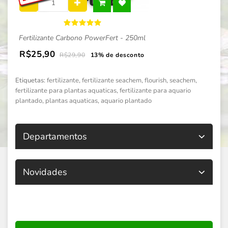
Fertilizante Carbono PowerFert - 250ml
R$25,90
R$29,90
13% de desconto
Etiquetas:
fertilizante
,
fertilizante seachem
,
flourish
,
seachem
,
fertilizante para plantas aquaticas
,
fertilizante para aquario
plantado
,
plantas aquaticas
,
aquario plantado
Departamentos
Novidades