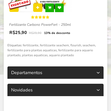
Fertilizante Carbono PowerFert - 250ml
R$25,90
R$29,90
13% de desconto
Etiquetas:
fertilizante
,
fertilizante seachem
,
flourish
,
seachem
,
fertilizante para plantas aquaticas
,
fertilizante para aquario
plantado
,
plantas aquaticas
,
aquario plantado
Departamentos
Novidades