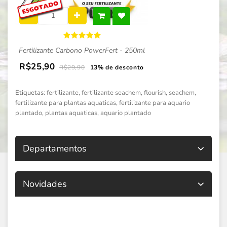
Fertilizante Carbono PowerFert - 250ml
R$25,90
R$29,90
13% de desconto
Etiquetas:
fertilizante
,
fertilizante seachem
,
flourish
,
seachem
,
fertilizante para plantas aquaticas
,
fertilizante para aquario
plantado
,
plantas aquaticas
,
aquario plantado
Departamentos
Novidades