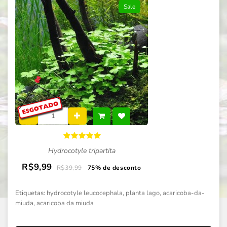
Sale
Hydrocotyle tripartita
R$9,99
R$39,99
75% de desconto
Etiquetas:
hydrocotyle leucocephala
,
planta lago
,
acaricoba-da-
miuda
,
acaricoba da miuda