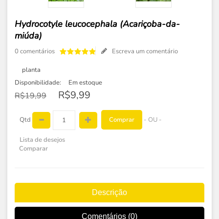
Hydrocotyle leucocephala (Acariçoba-da-
miúda)
0 comentários
Escreva um comentário
planta
Disponibilidade:
Em estoque
R$9,99
R$19,99
Comprar
Qtd
- OU -
Lista de desejos
Comparar
Descrição
Comentários (0)