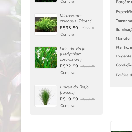
Comprar
Porção:
Especifi
Microsorum
pteropus ‘Trident’
Tamanho
R$33,90
R$66,90
Iluminaçã
Comprar
Manuten
Plantio:
m
Lírio-do-Brejo
(Hedychium
Exigente
coronarium)
Condiçõ
R$22,99
R$69,99
Comprar
Política 
Juncus do Brejo
(Juncos)
R$19,99
R$58,99
Comprar