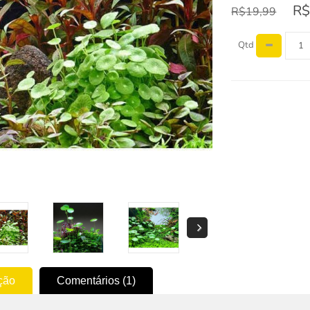
R$
R$19,99
Qtd
ção
Comentários (1)