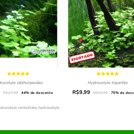
rocotyle sibthorpioides
Hydrocotyle tripartita
9
R$9,99
R$17,99
44% de desconto
R$39,99
75% de des
drocotyle verticillata
,
hydrocotyle