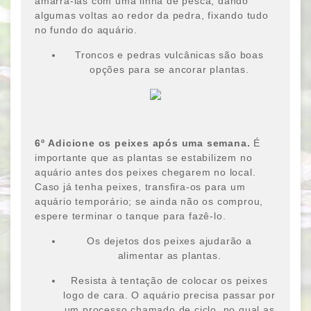
amarrá-las com uma linha de pesca, dando
algumas voltas ao redor da pedra, fixando tudo
no fundo do aquário.
Troncos e pedras vulcânicas são boas
opções para se ancorar plantas.
6
º
Adicione os peixes após uma semana.
É
importante que as plantas se estabilizem no
aquário antes dos peixes chegarem no local.
Caso já tenha peixes, transfira-os para um
aquário temporário; se ainda não os comprou,
espere terminar o tanque para fazê-lo.
Os dejetos dos peixes ajudarão a
alimentar as plantas.
Resista à tentação de colocar os peixes
logo de cara. O aquário precisa passar por
um processo chamado de ciclo, no qual as