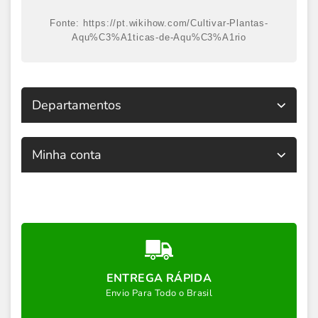
Fonte: https://pt.wikihow.com/Cultivar-Plantas-
Aqu%C3%A1ticas-de-Aqu%C3%A1rio
Departamentos
Minha conta
ENTREGA RÁPIDA
Envio Para Todo o Brasil