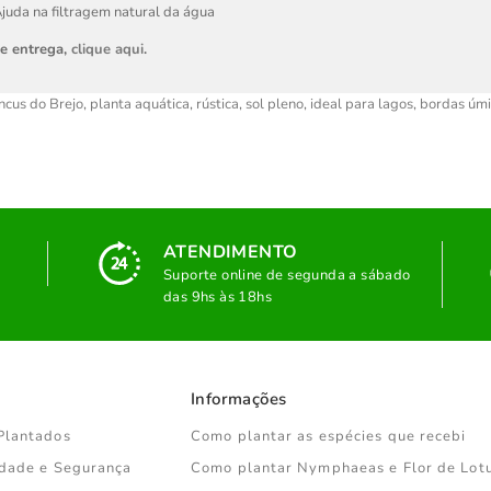
juda na filtragem natural da água
de entrega,
clique aqui
.
ncus do Brejo
,
planta aquática
,
rústica
,
sol pleno
,
ideal para lagos
,
bordas úm
ATENDIMENTO
Suporte online de segunda a sábado
das 9hs às 18hs
Informações
Plantados
Como plantar as espécies que recebi
cidade e Segurança
Como plantar Nymphaeas e Flor de Lot