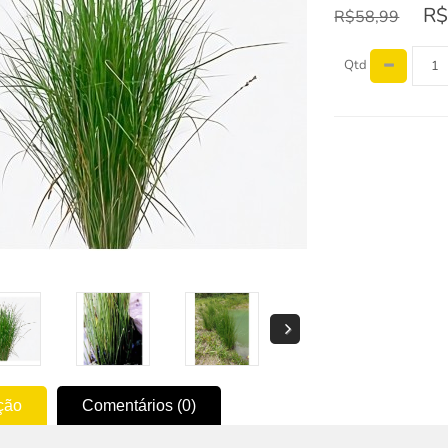
R$
R$58,99
Qtd
ção
Comentários (0)