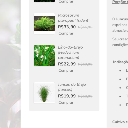
Comprar
Porção:
Microsorum
O
Juncus
pteropus ‘Trident’
espelhos 
R$33,90
R$66,90
atmosfera
Comprar
Seu cresc
condições
Lírio-do-Brejo
(Hedychium
coronarium)
Indicaçõ
R$22,99
R$69,99
Comprar
•
L
•
B
Juncus do Brejo
•
C
(Juncos)
R$19,99
•
T
R$58,99
Comprar
•
D
Cultivo e