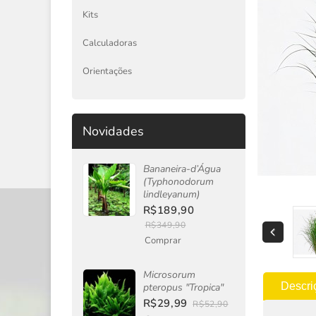
Kits
Calculadoras
Orientações
Novidades
Bananeira-d’Água
(Typhonodorum
lindleyanum)
R$189,90
R$349,90
Comprar
Microsorum
Descri
pteropus "Tropica"
R$29,99
R$52,90