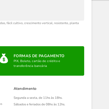
idas
,
fácil cultivo
,
crescimento vertical
,
resistente
,
planta
FORMAS DE PAGAMENTO
PIX, Boleto, cartão de crédito e
transferência bancária
Atendimento
Segunda a sexta, de 11hs às 18hs.
us
Sábados e feriados de 08hs às 12hs.