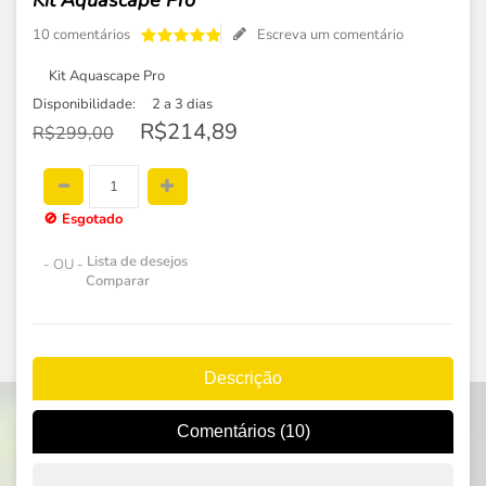
Kit Aquascape Pro
10 comentários
Escreva um comentário
Kit Aquascape Pro
Disponibilidade:
2 a 3 dias
R$214,89
R$299,00
🚫
Esgotado
Lista de desejos
- OU -
Comparar
Descrição
Comentários (10)