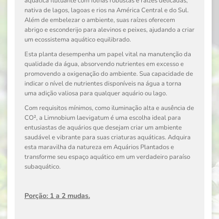
aquática flutuante com folhas robustas e raízes delicadas,
nativa de lagos, lagoas e rios na América Central e do Sul.
Além de embelezar o ambiente, suas raízes oferecem
abrigo e esconderijo para alevinos e peixes, ajudando a criar
um ecossistema aquático equilibrado.
Esta planta desempenha um papel vital na manutenção da
qualidade da água, absorvendo nutrientes em excesso e
promovendo a oxigenação do ambiente. Sua capacidade de
indicar o nível de nutrientes disponíveis na água a torna
uma adição valiosa para qualquer aquário ou lago.
Com requisitos mínimos, como iluminação alta e ausência de
CO², a Limnobium laevigatum é uma escolha ideal para
entusiastas de aquários que desejam criar um ambiente
saudável e vibrante para suas criaturas aquáticas. Adquira
esta maravilha da natureza em Aquários Plantados e
transforme seu espaço aquático em um verdadeiro paraíso
subaquático.
Porção: 1 a 2 mudas.