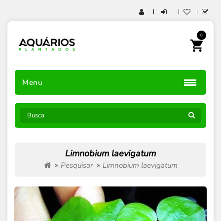
0
Menu
Limnobium laevigatum
Pesquisar
Limnobium laevigatum