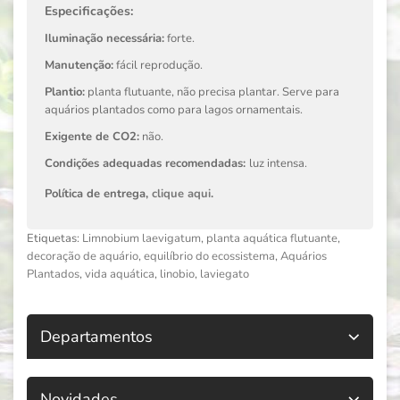
Especificações:
Iluminação necessária:
forte.
Manutenção:
fácil reprodução.
Plantio:
planta flutuante, não precisa plantar. Serve para
aquários plantados como para lagos ornamentais.
Exigente de CO2:
não.
Condições adequadas recomendadas:
luz intensa.
Política de entrega,
clique aqui
.
Etiquetas:
Limnobium laevigatum
,
planta aquática flutuante
,
decoração de aquário
,
equilíbrio do ecossistema
,
Aquários
Plantados
,
vida aquática
,
linobio
,
laviegato
Departamentos
Novidades