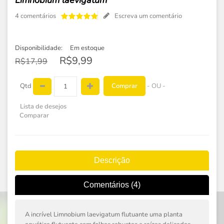
Limnobium laevigatum
4 comentários
Escreva um comentário
Disponibilidade:
Em estoque
R$9,99
R$17,99
Comprar
Qtd
- OU -
Lista de desejos
Comparar
Descrição
Comentários (4)
A incrível Limnobium laevigatum flutuante uma planta