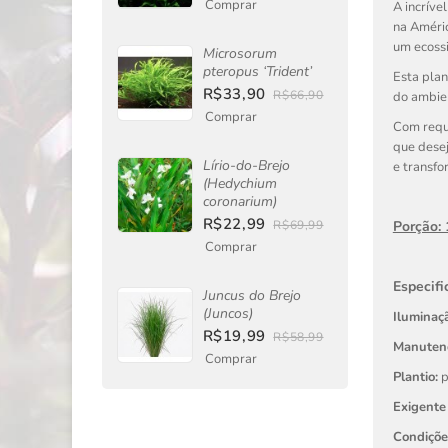
Comprar
A incríve
na Améric
um ecossi
Microsorum
pteropus ‘Trident’
Esta pla
R$33,90
R$66,90
do ambien
Comprar
Com requi
que desej
Lírio-do-Brejo
e transfo
(Hedychium
coronarium)
R$22,99
R$69,99
Porção: 
Comprar
Especifi
Juncus do Brejo
(Juncos)
Iluminaçã
R$19,99
R$58,99
Manuten
Comprar
Plantio:
p
Exigente
Condiçõ