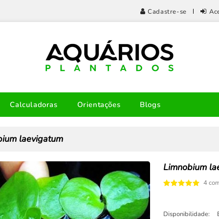
Cadastre-se
Ac
Calculadoras
Orientações
Blogs
ium laevigatum
Limnobium la
4 com
Disponibilidade: