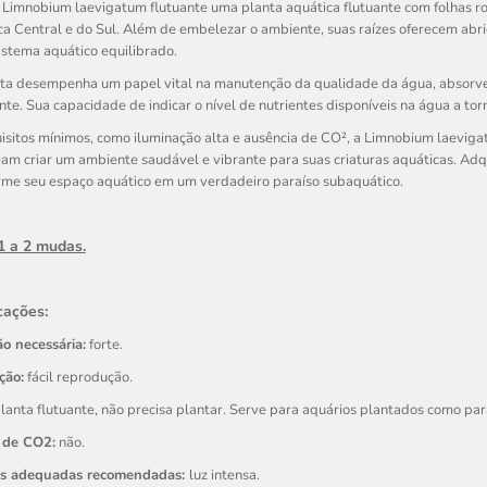
l Limnobium laevigatum flutuante uma planta aquática flutuante com folhas rob
a Central e do Sul. Além de embelezar o ambiente, suas raízes oferecem abrig
stema aquático equilibrado.
nta desempenha um papel vital na manutenção da qualidade da água, absorv
te. Sua capacidade de indicar o nível de nutrientes disponíveis na água a to
sitos mínimos, como iluminação alta e ausência de CO², a Limnobium laeviga
am criar um ambiente saudável e vibrante para suas criaturas aquáticas. Ad
rme seu espaço aquático em um verdadeiro paraíso subaquático.
1 a 2 mudas.
cações:
o necessária:
forte.
ção:
fácil reprodução.
lanta flutuante, não precisa plantar. Serve para aquários plantados como par
 de CO2:
não.
es adequadas recomendadas:
luz intensa.