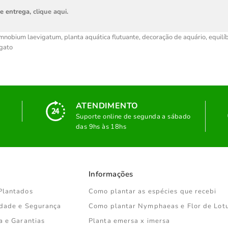
de entrega,
clique aqui
.
imnobium laevigatum
,
planta aquática flutuante
,
decoração de aquário
,
equilí
egato
ATENDIMENTO
Suporte online de segunda a sábado
das 9hs às 18hs
Informações
Plantados
Como plantar as espécies que recebi
cidade e Segurança
Como plantar Nymphaeas e Flor de Lot
a e Garantias
Planta emersa x imersa