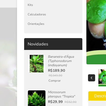
Kits
Calculadoras
Orientações
Novidades
Bananeira-d’Água
(Typhonodorum
lindleyanum)
R$189,90
R$349,90
Comprar
Microsorum
Descri
pteropus "Tropica"
R$29,99
R$52,90