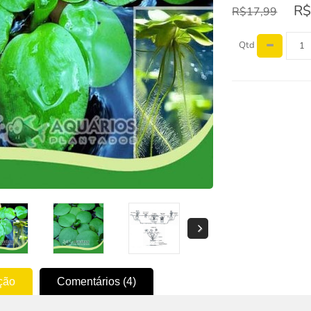
R$
R$17,99
Qtd
ção
Comentários (4)