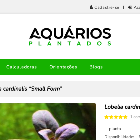
Cadastre-se
Ac
Calculadoras
Orientações
Blogs
a cardinalis “Small Form”
Lobelia cardi
1 com
planta
Disponibilidade: