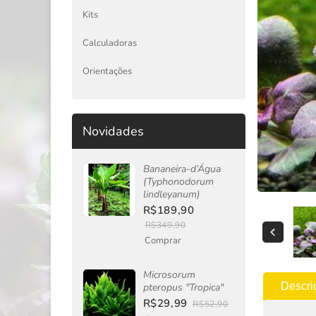
Kits
Calculadoras
Orientações
Novidades
Bananeira-d’Água
(Typhonodorum
lindleyanum)
R$189,90
R$349,90
Comprar
Microsorum
Descri
pteropus "Tropica"
R$29,99
R$52,90