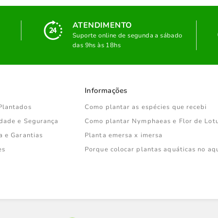
ATENDIMENTO
Suporte online de segunda a sábado
das 9hs às 18hs
Informações
Plantados
Como plantar as espécies que recebi
cidade e Segurança
Como plantar Nymphaeas e Flor de Lot
a e Garantias
Planta emersa x imersa
es
Porque colocar plantas aquáticas no aq