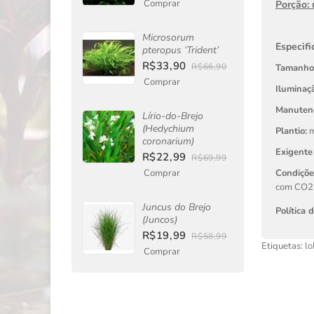
Comprar
Porção:
Microsorum
Especifi
pteropus ‘Trident’
R$33,90
R$66,90
Tamanho
Comprar
Iluminaçã
Manuten
Lírio-do-Brejo
(Hedychium
Plantio:
m
coronarium)
Exigente
R$22,99
R$69,99
Comprar
Condiçõ
com CO2 
Juncus do Brejo
Política 
(Juncos)
R$19,99
R$58,99
Etiquetas:
lo
Comprar