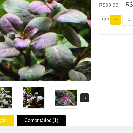
R$
R$39,99
Qtd
ção
Comentários (1)