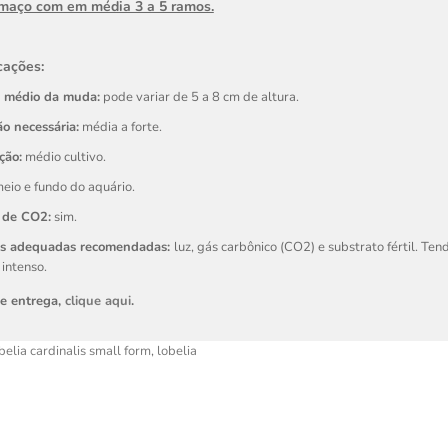
 maço com em média 3 a 5 ramos.
cações:
 médio da muda:
pode variar de 5 a 8 cm de altura.
o necessária:
média a forte.
ção:
médio cultivo.
eio e fundo do aquário.
 de CO2:
sim.
es adequadas recomendadas:
luz, gás carbônico (CO2) e substrato fértil.
Tend
intenso.
de entrega,
clique aqui
.
belia cardinalis small form
,
lobelia