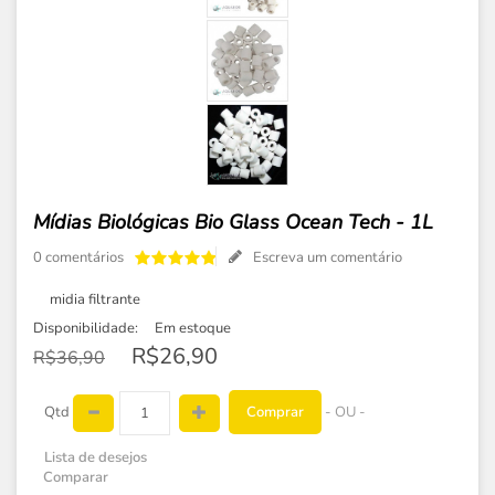
Mídias Biológicas Bio Glass Ocean Tech - 1L
0 comentários
Escreva um comentário
midia filtrante
Disponibilidade:
Em estoque
R$26,90
R$36,90
Comprar
Qtd
- OU -
Lista de desejos
Comparar