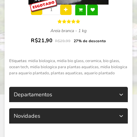
Areia branca - 1 kg
R$21,90
R$29,99
27% de desconto
Etiquetas:
midia biologica
,
midia bio glass
,
ceramica
,
bio glass
,
ocean tech
,
midia biologica para plantas aquaticas
,
midia biologica
para aquario plantado
,
plantas aquaticas
,
aquario plantado
Departamentos
Novidades