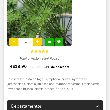
Papiro Anão - Mini Papiro
R$19,90
R$29,90
33% de desconto
Etiquetas:
planta de lago
,
nymphaea
,
ninfeia
,
nymphaea
jamesoniana
,
ninfeia jamesoniana
,
nymphaea verde
,
ninfeia verde
,
nymphaea branca
,
ninfeia branca
,
flor de lotus
Departamentos