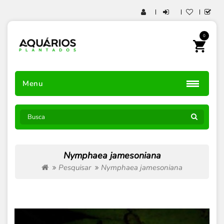
0
Menu
Nymphaea jamesoniana
Pesquisar
Nymphaea jamesoniana