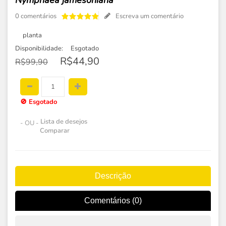
Nymphaea jamesoniana
0 comentários
Escreva um comentário
planta
Disponibilidade:
Esgotado
R$44,90
R$99,90
🚫
Esgotado
Lista de desejos
- OU -
Comparar
Descrição
Comentários (0)