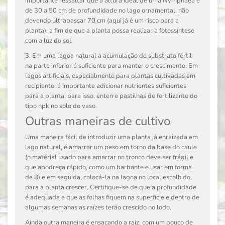
importante ressaltar que a altura ideal de uma
Nymphaea
é
de 30 a 50 cm de profundidade no lago ornamental, não
devendo ultrapassar 70 cm (aqui já é um risco para a
planta), a fim de que a planta possa realizar a fotossíntese
com a luz do sol.
3. Em uma lagoa natural a acumulação de substrato fértil
na parte inferior é suficiente para manter o crescimento. Em
lagos artificiais, especialmente para plantas cultivadas em
recipiente, é importante adicionar nutrientes suficientes
para a planta, para isso, enterre pastilhas de fertilizante do
tipo npk no solo do vaso.
Outras maneiras de cultivo
Uma maneira fácil de introduzir uma planta já enraizada em
lago natural, é amarrar um peso em torno da base do caule
(o matérial usado para amarrar no tronco deve ser frágil e
que apodreça rápido, como um barbante e usar em forma
de 8) e em seguida, colocá-la na lagoa no local escolhido,
para a planta crescer. Certifique-se de que a profundidade
é adequada e que as folhas fiquem na superfície e dentro de
algumas semanas as raízes terão crescido no lodo.
Ainda outra maneira é ensacando a raiz, com um pouco de