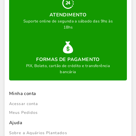
ATENDIMENTO
Suporte online de segunda a sábado das 9hs às
18hs
FORMAS DE PAGAMENTO
PIX, Boleto, cartão de crédito e transferência
bancária
Minha conta
Acessar conta
Meus Pedidos
Ajuda
Sobre a Aquários Plantados