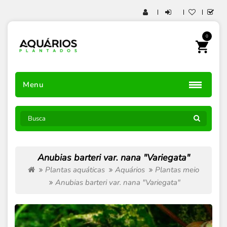
0
Menu
Anubias barteri var. nana "Variegata"
Plantas aquáticas
Aquários
Plantas meio
Anubias barteri var. nana "Variegata"