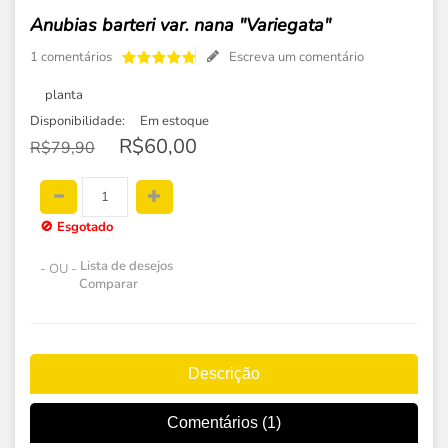
Anubias barteri var. nana "Variegata"
1 comentários
Escreva um comentário
planta
Disponibilidade:
Em estoque
R$60,00
R$79,90
🚫
Esgotado
Lista de desejos
- OU -
Comparar
Descrição
Comentários (1)