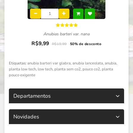
Anubias barteri var. nana
R$9,99
R$19,99
50% de desconto
Etiquetas:
anubia barteri var glabra
,
anubia lanceolata
,
anubia
,
planta low tech
,
low tech
,
planta sem co2
,
pouco co2
,
planta
pouco exigente
Departamentos
Novidades