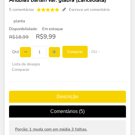
Anubias barteri var. glabra (Lanceolata)
5 comentários
Escreva um comentário
planta
Disponibilidade:
Em estoque
R$9,99
R$18,99
Comprar
Qtd
- OU -
Lista de desejos
Comparar
Descrição
Comentários (5)
Porção: 1 muda com em média 3 folhas.