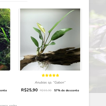
Anubias sp. “Gabon”
Anubia
R$25,90
R$26,
conto
R$59,90
57% de desconto
tronco
,
rocha