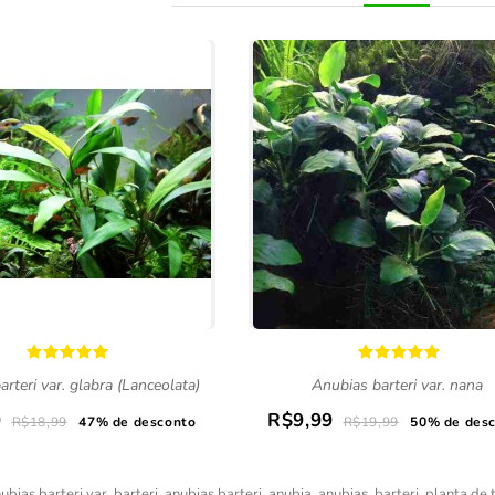
rteri var. glabra (Lanceolata)
Anubias barteri var. nana
9
R$9,99
R$18,99
47% de desconto
R$19,99
50% de des
ubias barteri var. barteri
,
anubias barteri
,
anubia
,
anubias
,
barteri
,
planta de 