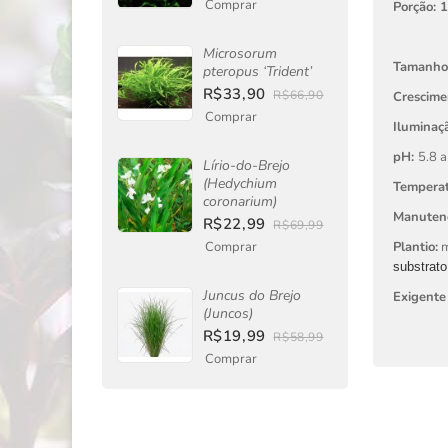
Comprar
Porção: 
Microsorum
Tamanho
pteropus ‘Trident’
R$33,90
R$66,90
Crescime
Comprar
Iluminaçã
pH:
5.8 a
Lírio-do-Brejo
(Hedychium
Tempera
coronarium)
Manuten
R$22,99
R$69,99
Comprar
Plantio:
m
substrato
Juncus do Brejo
Exigente
(Juncos)
R$19,99
R$58,99
Comprar