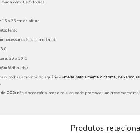
1 muda com 3 a 5 folhas.
:
15 a 25 cm de altura
nto:
lento
o necessária:
fraca a moderada
 8.0
tura:
20 a 30ºC
ção:
fácil cultivo
eio, rochas e troncos do aquário - e
nterre parcialmente o rizoma, deixando as
.
 de CO2:
não é necessário, mas o seu uso pode promover um crescimento mais
Produtos relacion