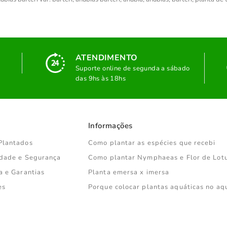
ATENDIMENTO
Suporte online de segunda a sábado
das 9hs às 18hs
Informações
Plantados
Como plantar as espécies que recebi
cidade e Segurança
Como plantar Nymphaeas e Flor de Lot
a e Garantias
Planta emersa x imersa
es
Porque colocar plantas aquáticas no aq