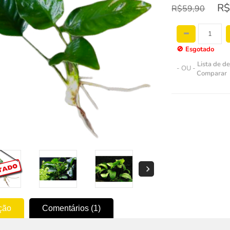
R$
R$59,90
🚫
Esgotado
Lista de d
- OU -
Comparar
ção
Comentários (1)