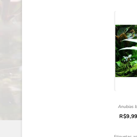
Anubias ba
R$9,9
Etiquetas:
an