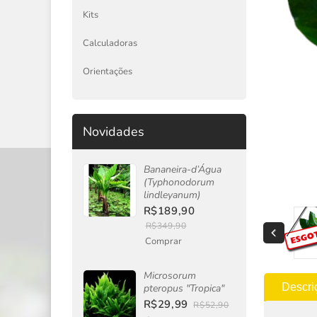
Kits
Calculadoras
Orientações
Novidades
Bananeira-d’Água
(Typhonodorum
lindleyanum)
R$189,90
R$349,90
Comprar
Microsorum
Descri
pteropus "Tropica"
R$29,99
R$52,90