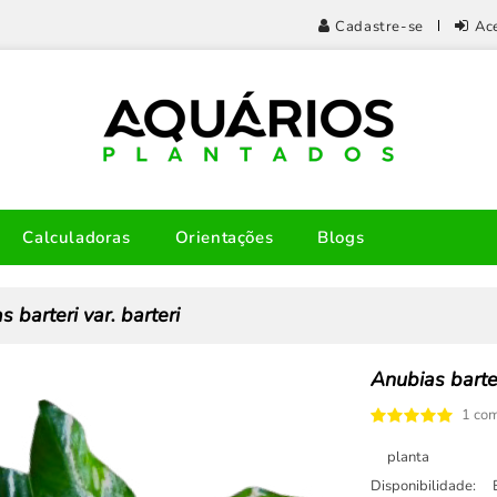
Cadastre-se
Ac
Calculadoras
Orientações
Blogs
 barteri var. barteri
Anubias barter
1 com
planta
Disponibilidade: