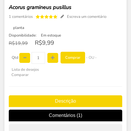
Acorus gramineus pusillus
1 comentários
Escreva um comentário
planta
Disponibilidade:
Em estoque
R$9,99
R$19,99
Comprar
Qtd
- OU -
Lista de desejos
Comparar
Descrição
Comentários (1)