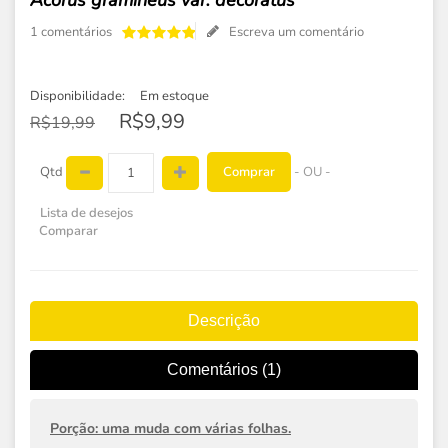
Acorus gramineus var. decoratus
1 comentários
Escreva um comentário
Disponibilidade:
Em estoque
R$9,99
R$19,99
Comprar
Qtd
- OU -
Lista de desejos
Comparar
Descrição
Comentários (1)
Porção: uma muda com várias folhas.