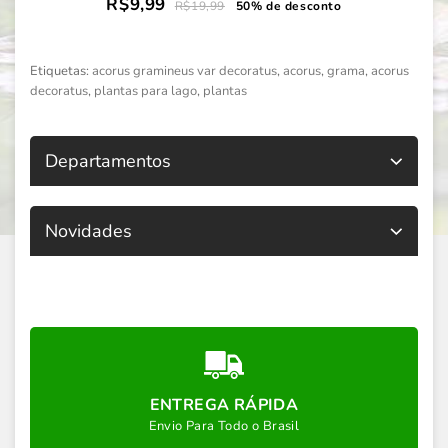
R$9,99
R$19,99
50% de desconto
Etiquetas:
acorus gramineus var decoratus
,
acorus
,
grama
,
acorus
decoratus
,
plantas para lago
,
plantas
Departamentos
Novidades
ENTREGA RÁPIDA
Envio Para Todo o Brasil