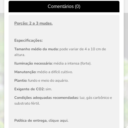
Comentários (0)
Porção: 2 a 3 mudas.
Especificações:
Tamanho médio da muda:
pode variar de 4 a 10 cm de
altura.
Iluminação necessária:
média a intensa (forte).
Manutenção:
médio a difícil cultivo.
Plantio:
fundo e meio do aquário.
Exigente de CO2:
sim.
Condições adequadas recomendadas:
luz, gás carbônico e
substrato fértil.
Política de entrega,
clique aqui
.