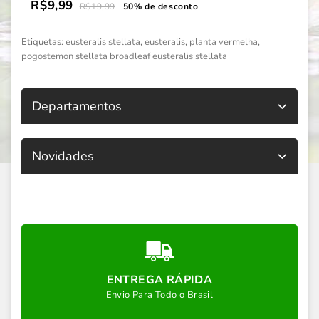
R$9,99
R$19,99
50% de desconto
Etiquetas:
eusteralis stellata
,
eusteralis
,
planta vermelha
,
pogostemon stellata broadleaf eusteralis stellata
Departamentos
Novidades
ENTREGA RÁPIDA
Envio Para Todo o Brasil