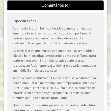
Comentários (4)
Especificações
As ampulárias, também conhecidas como caramujos de
aquário, são invertebrados pacíficos de comportamento
noturno, que se alimentam à noite e durante o dia
costumam ficar "guardados" dentro de suas conchas.
Ao contrário do que muitos podem pensar, as ampulárias
não são hermafroditas, precisando de macho e fêmea para
poderem desovar. Em ambiente adequado elas se
reproduzem facilmente, basta deixar o aquário tampado e
em média 5 cm de espaço seco.
Tendo o nome científico de
Pomacea diffusa
, o habitat ideal
para a ampulária é mantendo uma temperatura entre 26 a
29 ºC, e um pH entre 6.8 e 8.0. Além disso, se alimenta de
materiais em decomposição (como peixes mortos), mas
também de algas e rações granuladas.
Quantidade:
3 unidades jovens de tamanho médio. Ideal
para um nano aquário de até 18 litros.