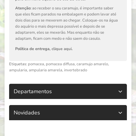
Atenção:
ao receber o seu caramujo, é importante saber
que eles ficam parados na embalagem e podem levar até
dois dias para se mexerem ao chegar. Coloque-os na água
do aquário o mais depressa possível e depois de se
adaptarem, eles se mexerão. Mas enquanto não se
adaptam, ficam com medo e não saem do casulo.
Política de entrega,
clique aqui
.
Etiquetas:
pomacea
,
pomacea diffusa
,
caramujo amarelo
,
ampularia
,
ampularia amarela
,
invertebrado
Departamentos
Novidades