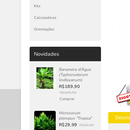
Kits
Calculadoras
Orientações
Novidades
Bananeira-d’Água
(Typhonodorum
lindleyanum)
R$189,90
R$349,90
Comprar
Microsorum
Descri
pteropus "Tropica"
R$29,99
R$52,90