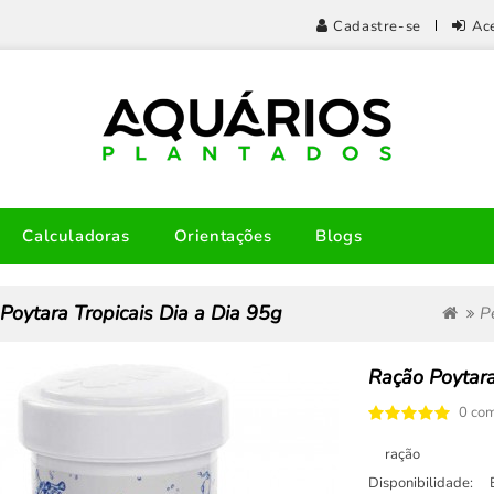
Cadastre-se
Ac
Calculadoras
Orientações
Blogs
Poytara Tropicais Dia a Dia 95g
P
Ração Poytara
0 com
ração
Disponibilidade: