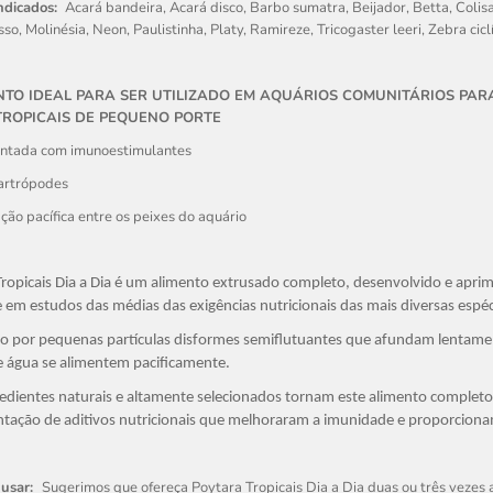
indicados:
Acará bandeira, Acará disco, Barbo sumatra, Beijador, Betta, Colisa
so, Molinésia, Neon, Paulistinha, Platy, Ramireze, Tricogaster leeri, Zebra cicl
ENTO IDEAL PARA SER UTILIZADO EM AQUÁRIOS COMUNITÁRIOS PA
TROPICAIS DE PEQUENO PORTE
ntada com imunoestimulantes
artrópodes
ção pacífica entre os peixes do aquário
Tropicais Dia a Dia é um alimento extrusado completo, desenvolvido e apri
em estudos das médias das exigências nutricionais das mais diversas espéc
 por pequenas partículas disformes semiflutuantes que afundam lentamente
e água se alimentem pacificamente.
edientes naturais e altamente selecionados tornam este alimento completo
tação de aditivos nutricionais que melhoraram a imunidade e proporcionam
 usar:
Sugerimos que ofereça Poytara Tropicais Dia a Dia duas ou três vezes 