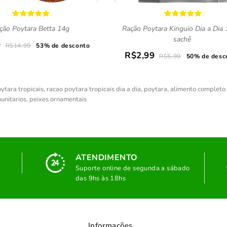
ção Poytara Betta 14g
Ração Poytara Kinguio Dia a Dia 
sachê
9
R$14,99
53% de desconto
R$2,99
R$5,99
50% de desc
ytara tropicais
,
racao poytara tropicais dia a dia
,
poytara
,
alimento completo 
unitarios
,
peixes ornamentais
ATENDIMENTO
Suporte online de segunda a sábado
das 9hs às 18hs
Informações