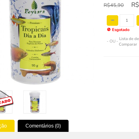
R$
R$45,90
🚫
Esgotado
Lista de d
- OU -
Comparar
ção
Comentários (0)