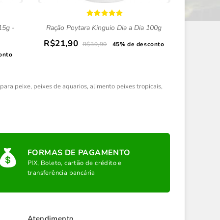
15g -
Ração Poytara Kinguio Dia a Dia 100g
Ração Poy
R$21,90
R$39,90
45% de desconto
R$4,5
onto
para peixe
,
peixes de aquarios
,
alimento peixes tropicais
,
FORMAS DE PAGAMENTO
PIX, Boleto, cartão de crédito e
transferência bancária
Atendimento