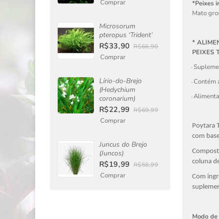
Comprar
*Peixes 
Mato gros
Microsorum
pteropus ‘Trident’
* ALIM
R$33,90
R$66,90
PEIXES 
Comprar
Supleme
·
-
Lírio-do-Brejo
Contém 
·
-
(Hedychium
Alimenta
·
coronarium)
-
R$22,99
R$69,99
Comprar
Poytara 
com base 
Juncus do Brejo
Composto
(Juncos)
coluna d
R$19,99
R$58,99
Comprar
Com ingr
suplemen
Modo de