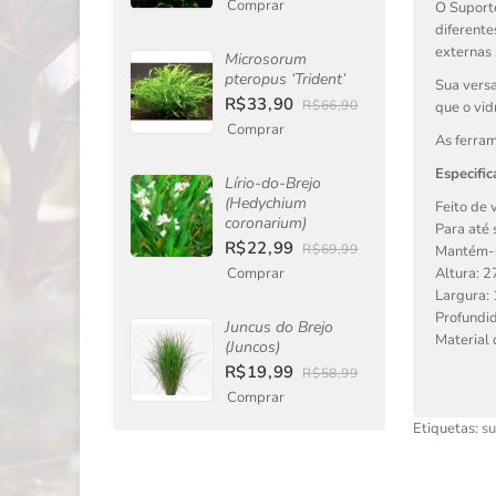
Comprar
O
Suport
diferente
externas 
Microsorum
pteropus ‘Trident’
Sua versa
R$33,90
R$66,90
que o vid
Comprar
As ferram
Especific
Lírio-do-Brejo
(Hedychium
Feito de 
coronarium)
Para até 
R$22,99
R$69,99
Mantém-s
Comprar
Altura: 2
Largura:
Profundi
Juncus do Brejo
Material 
(Juncos)
R$19,99
R$58,99
Comprar
Etiquetas:
su