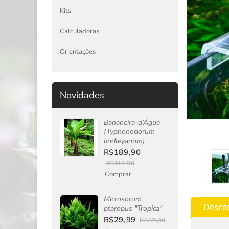
Kits
Calculadoras
Orientações
Novidades
Bananeira-d’Água
(Typhonodorum
lindleyanum)
R$189,90
R$349,90
Comprar
Microsorum
Descri
pteropus "Tropica"
R$29,99
R$52,90