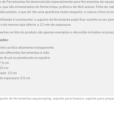
e de Ferramentas
foi desenvolvido especialmente para ferramentas de aquas
s, que são armazenados de forma limpa, prática e de fácil acesso. Feita de vidr
são polidas, o que dá-lhe uma aparência muito elegante, e coloca o foco no e
tilidade é convincente: o suporte da ferramenta pode ficar sozinho ou ser p
ro do mesmo seja inferior a 12 mm de espessura.
entas na foto do produto são apenas exemplos e não estão incluídos no preço
ações:
vidro acrílico altamente transparente.
seis diferentes ferramentas à mão.
e de pé ou pendurado no aquário.
7,5 cm
 15 cm
dade: 13 cm
de espessura: 0,5 cm
porte de ferramentas aquascaping
,
suporte para tesoura
,
suporte para pinça