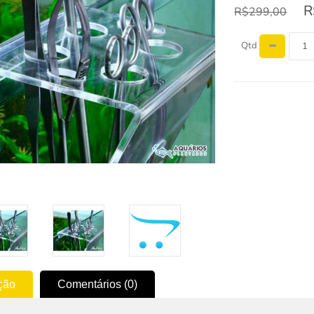
R
R$299,00
Qtd
ção
Comentários (0)