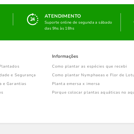
ATENDIMENTO
Suporte online de segunda a sábado
das 9hs às 18hs
Informações
Plantados
Como plantar as espécies que recebi
cidade e Segurança
Como plantar Nymphaeas e Flor de Lot
a e Garantias
Planta emersa x imersa
es
Porque colocar plantas aquáticas no aq