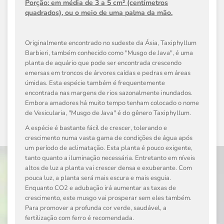
Porção:
em média de 3 a 5 cm² (centímetros
quadrados), ou o meio de uma palma da mão.
Originalmente encontrado no sudeste da Ásia,
Taxiphyllum
Barbieri
, também conhecido como "Musgo de Java", é uma
planta de aquário que pode ser encontrada crescendo
emersas em troncos de árvores caídas e pedras em áreas
úmidas. Esta espécie também é frequentemente
encontrada nas margens de rios sazonalmente inundados.
Embora amadores há muito tempo tenham colocado o nome
de
Vesicularia
, "Musgo de Java" é do gênero
Taxiphyllum
.
A espécie é bastante fácil de crescer, tolerando e
crescimento numa vasta gama de condições de água após
um período de aclimatação. Esta planta é pouco exigente,
tanto quanto a iluminação necessária. Entretanto em níveis
altos de luz a planta vai crescer densa e exuberante. Com
pouca luz, a planta será mais escura e mais esguia.
Enquanto CO2 e adubação irá aumentar as taxas de
crescimento, este musgo vai prosperar sem eles também.
Para promover a profunda cor verde, saudável, a
fertilização com ferro é recomendada.