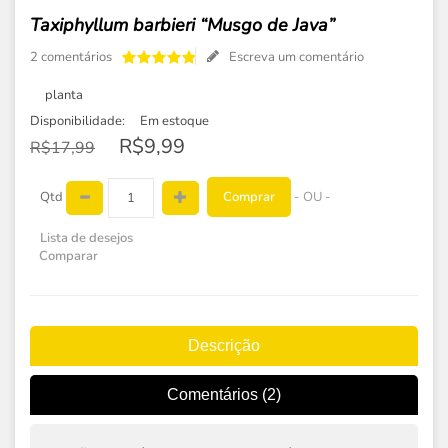
Taxiphyllum barbieri “Musgo de Java”
2 comentários
Escreva um comentário
planta
Disponibilidade:
Em estoque
R$9,99
R$17,99
Comprar
Qtd
- OU -
Lista de desejos
Comparar
Descrição
Comentários (2)