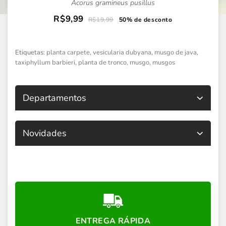
Acorus gramineus pusillus
R$9,99
R$19,99
50% de desconto
Etiquetas:
planta carpete
,
vesicularia dubyana
,
musgo de java
,
taxiphyllum barbieri
,
planta de tronco
,
musgo
,
musgos
Departamentos
Novidades
ENTREGA RÁPIDA