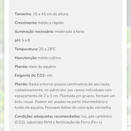
Tamanho:
15 a 45 cm de altura.
Crescimento:
médio a rápido
Iluminação necessária:
moderada a forte
pH:
5 a 8
Temperatura:
20 a 28ºC
Manutenção:
médio cultivo
Plantio:
meio do aquário
Exigente de CO2:
sim
Plantio:
Basta enterrar poucos centímetros de seu caule,
cuidadosamente, no substrato,
por ramos individuais com
espaçamento de 2 a 3 cm.
Plantada em grupos, formam um
belo visual. Podem ser usadas na parte intermediária e
fundo do aquário. Possuem folhas de coloração vermelha.
Condições adequadas recomendadas:
luz, gás carbônico
(CO2), substrato fértil e fertilização de Ferro (Fe++)