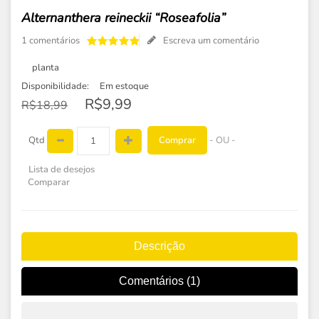
Alternanthera reineckii “Roseafolia”
1 comentários
Escreva um comentário
planta
Disponibilidade:
Em estoque
R$9,99
R$18,99
Comprar
Qtd
- OU -
Lista de desejos
Comparar
Descrição
Comentários (1)