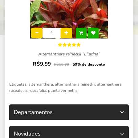
Alternanthera reineckii “Lilacina”
R$9,99
R$19,99
50% de desconto
Etiquetas:
alternanthera
,
alternanthera reineckii
,
alternanthera
roseafolia
,
roseafolia
,
planta vermelha
Departamentos
Novidades