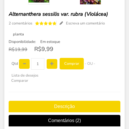
Alternanthera sessilis var. rubra (Violácea)
2 comentários
Escreva um comentário
planta
Disponibilidade:
Em estoque
R$9,99
R$19,99
Comprar
Qtd
- OU -
Lista de desejos
Comparar
Descrição
Comentários (2)