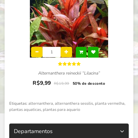
Alternanthera reineckii “Lilacina”
R$9,99
R$19,99
50% de desconto
Etiquetas:
alternanthera
,
alternanthera sessilis
,
planta vermelha
,
plantas aquaticas
,
plantas para aquario
Departamentos