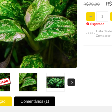
R$
R$79,90
🚫
Esgotado
Lista de d
- OU -
Comparar
ção
Comentários (1)