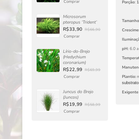
Comprar
Porção: 
Microsorum
Tamanho
pteropus ‘Trident’
R$33,90
R$66,90
Crescime
Comprar
Iluminaçã
pH:
6.0 a
Lírio-do-Brejo
(Hedychium
Tempera
coronarium)
Manuten
R$22,99
R$69,99
Comprar
Plantio:
m
substrato
Juncus do Brejo
Exigente
(Juncos)
R$19,99
R$58,99
Comprar