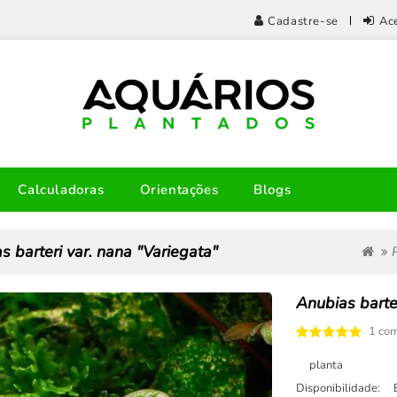
Cadastre-se
Ac
Calculadoras
Orientações
Blogs
s barteri var. nana "Variegata"
Anubias barte
1 com
planta
Disponibilidade: