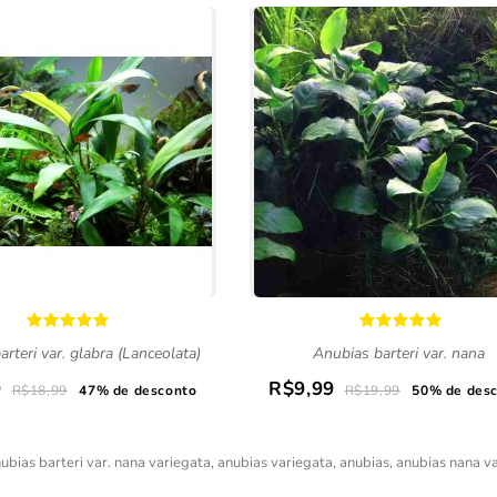
rteri var. glabra (Lanceolata)
Anubias barteri var. nana
9
R$9,99
R$18,99
47% de desconto
R$19,99
50% de des
ubias barteri var. nana variegata
,
anubias variegata
,
anubias
,
anubias nana v