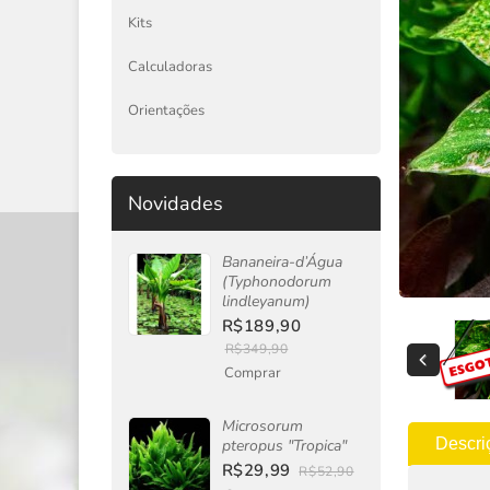
Kits
Calculadoras
Orientações
Novidades
Bananeira-d’Água
(Typhonodorum
lindleyanum)
R$189,90
R$349,90
Comprar
Microsorum
Descri
pteropus "Tropica"
R$29,99
R$52,90