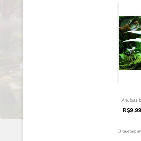
Anubias ba
R$9,9
Etiquetas:
an