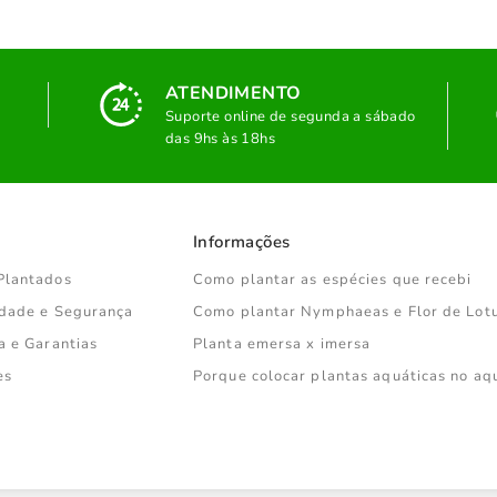
ATENDIMENTO
Suporte online de segunda a sábado
das 9hs às 18hs
Informações
Plantados
Como plantar as espécies que recebi
cidade e Segurança
Como plantar Nymphaeas e Flor de Lot
a e Garantias
Planta emersa x imersa
es
Porque colocar plantas aquáticas no aq