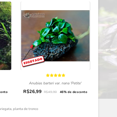
Anubias barteri var. nana 'Petite'
Tro
R$26,99
R$44,9
conto
R$49,90
46% de desconto
ariegata
,
planta de tronco