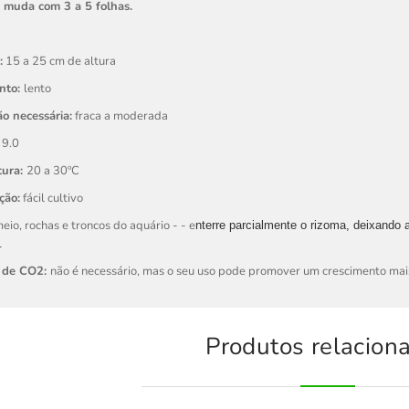
1 muda com 3 a 5 folhas.
:
15 a 25 cm de altura
nto:
lento
o necessária:
fraca a moderada
 9.0
tura:
20 a 30ºC
ção:
fácil cultivo
eio, rochas e troncos do aquário - - e
nterre parcialmente o rizoma, deixando 
.
 de CO2:
não é necessário, mas o seu uso pode promover um crescimento mais
Produtos relacion