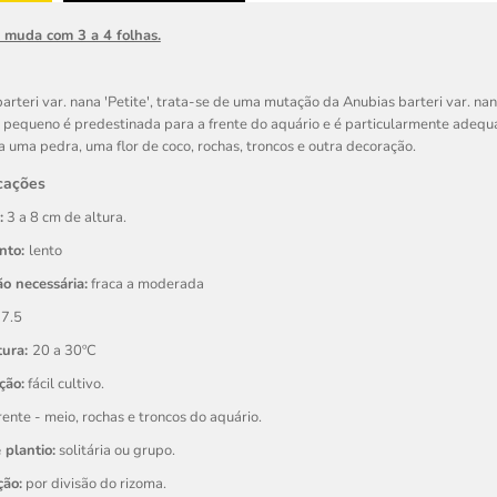
1 muda com 3 a 4 folhas.
rteri var. nana 'Petite', t
rata-se de uma mutação da Anubias barteri var
e pequeno é predestinada para a frente do aquário e é particularmente a
 uma pedra, uma flor de coco, rochas, troncos e outra decoração.
cações
:
3 a 8 cm de altura.
nto:
lento
o necessária:
fraca a moderada
 7.5
tura:
20 a 30ºC
ção:
fácil cultivo.
rente - meio, rochas e troncos do aquário.
 plantio:
solitária ou grupo.
ão:
por divisão do rizoma.