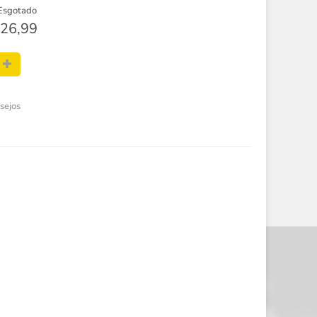
Esgotado
26,99
esejos