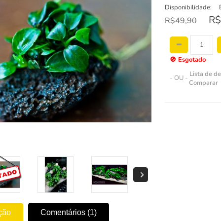
Disponibilidade:
R$
R$49,90
🚫
Esgotado
Lista de d
- OU -
Comparar
ção
Comentários (1)