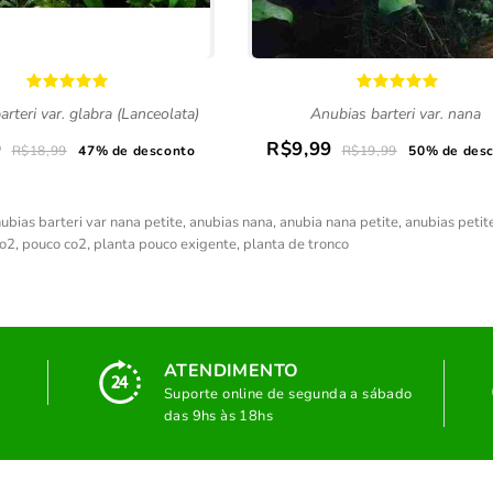
rteri var. glabra (Lanceolata)
Anubias barteri var. nana
9
R$9,99
R$18,99
47% de desconto
R$19,99
50% de des
ubias barteri var nana petite
,
anubias nana
,
anubia nana petite
,
anubias petit
co2
,
pouco co2
,
planta pouco exigente
,
planta de tronco
ATENDIMENTO
Suporte online de segunda a sábado
das 9hs às 18hs