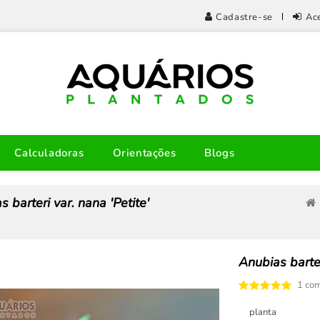
Cadastre-se
Ac
Calculadoras
Orientações
Blogs
 barteri var. nana 'Petite'
Anubias barter
1 com
planta