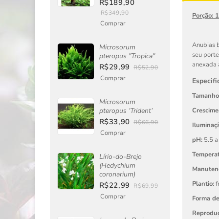
R$189,90
R$349,90
Porção: 
Comprar
Anubias ba
Microsorum
seu port
pteropus "Tropica"
anexada a
R$29,99
R$52,90
Comprar
Especifi
Tamanho
Microsorum
pteropus ‘Trident’
Crescime
R$33,90
R$66,90
Iluminaçã
Comprar
pH:
5.5 a
Tempera
Lírio-do-Brejo
(Hedychium
Manuten
coronarium)
Plantio:
f
R$22,99
R$69,99
Comprar
Forma de
Reproduç