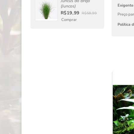
Juncus do Brejo
Exigente
(Juncos)
R$19,99
R$58,99
Preço par
Comprar
Política 