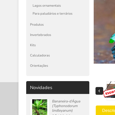
Lagos ornamentais
Para paludários e terrários
Produtos
Invertebrados
Kits
Calculadoras
Orientações
Novidades
Bananeira-d’Água
(Typhonodorum
lindleyanum)
Descri