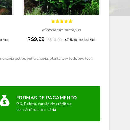
Microsorum pteropus
R$9,99
R$9,9
conto
R$18,90
47% de desconto
e
,
anubia petite
,
petit
,
anubia
,
planta low tech
,
low tech
,
FORMAS DE PAGAMENTO
PIX, Boleto, cartão de crédito e
transferência bancária