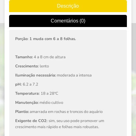
Descrição
Comentários (0)
Porção: 1 muda com 6 a 8 folhas.
Tamanho:
4 a 8 cm de altura
Crescimento:
lento
Iluminação necessária:
moderada a intensa
pH:
6.2 a 7.2
Temperatura:
18 a 28ºC
Manutenção:
médio cultivo
Plantio:
amarrada em rochas e troncos do aquário
Exigente de CO2:
sim, seu uso pode promover um
crescimento mais rápido e folhas mais robustas
.