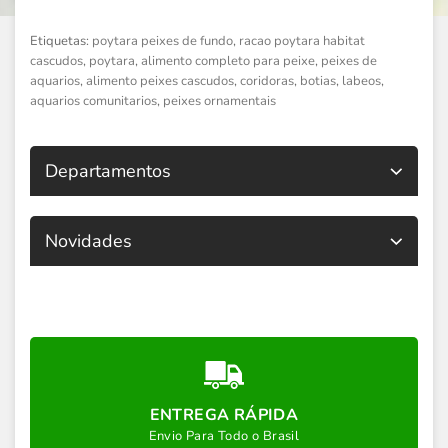
Etiquetas:
poytara peixes de fundo
,
racao poytara habitat
cascudos
,
poytara
,
alimento completo para peixe
,
peixes de
aquarios
,
alimento peixes cascudos
,
coridoras
,
botias
,
labeos
,
aquarios comunitarios
,
peixes ornamentais
Departamentos
Novidades
ENTREGA RÁPIDA
Envio Para Todo o Brasil