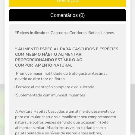
Descrição
Comentários (0)
*Peixes indicados:
Cascudos; Coridoras; Botias; Labeos
* ALIMENTO ESPECIAL PARA CASCUDOS E ESPÉCIES
COM MESMO HÁBITO ALIMENTAR,
PROPORCIONANDO ESTÍMULO AO
COMPORTAMENTO NATURAL
Promove maior motilidade do trato gastrointestinal,
·
-
devido ao alto teor de fibras
Fornece alimentação completa e equilibrada
·
-
Suplementada com imunoestimulantes
·
-
A Poytara Habitat Cascudos é um alimento desenvolvido
para estimular cascudos a manifestar seu comportamento
natural, e outros peixes de fundo que possuam hábito
alimentar similar. Aliado inclusive, ao cuidado com a
palatabilidade e os ní­veis de ingredientes nobres,