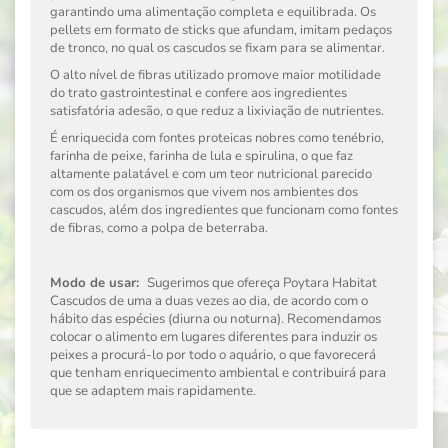
garantindo uma alimentação completa e equilibrada. Os
pellets em formato de sticks que afundam, imitam pedaços
de tronco, no qual os cascudos se fixam para se alimentar.
O alto ní­vel de fibras utilizado promove maior motilidade
do trato gastrointestinal e confere aos ingredientes
satisfatória adesão, o que reduz a lixiviação de nutrientes.
É enriquecida com fontes proteicas nobres como tenébrio,
farinha de peixe, farinha de lula e spirulina, o que faz
altamente palatável e com um teor nutricional parecido
com os dos organismos que vivem nos ambientes dos
cascudos, além dos ingredientes que funcionam como fontes
de fibras, como a polpa de beterraba.
Modo de usar:
Sugerimos que ofereça Poytara Habitat
Cascudos de uma a duas vezes ao dia, de acordo com o
hábito das espécies (diurna ou noturna). Recomendamos
colocar o alimento em lugares diferentes para induzir os
peixes a procurá-lo por todo o aquário, o que favorecerá
que tenham enriquecimento ambiental e contribuirá para
que se adaptem mais rapidamente.