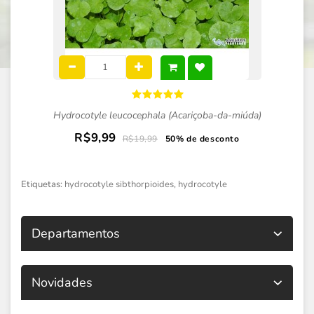
Hydrocotyle leucocephala (Acariçoba-da-miúda)
R$9,99
R$19,99
50% de desconto
Etiquetas:
hydrocotyle sibthorpioides
,
hydrocotyle
Departamentos
Novidades