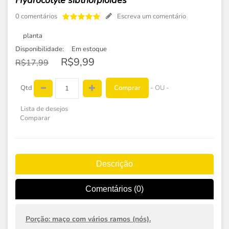
Hydrocotyle sibthorpioides
0 comentários
Escreva um comentário
planta
Disponibilidade:
Em estoque
R$9,99
R$17,99
Comprar
Qtd
- OU -
Lista de desejos
Comparar
Descrição
Comentários (0)
Porção: maço com vários ramos (nós).