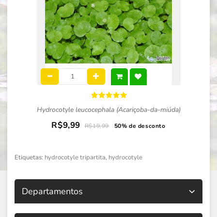
Hydrocotyle leucocephala (Acariçoba-da-miúda)
R$9,99
R$19,99
50% de desconto
Etiquetas:
hydrocotyle tripartita
,
hydrocotyle
Departamentos