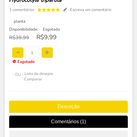
Hydrocotyle tripartita
1 comentários
Escreva um comentário
planta
Disponibilidade:
Esgotado
R$9,99
R$39,99
🚫
Esgotado
Lista de desejos
- OU -
Comparar
Descrição
Comentários (1)